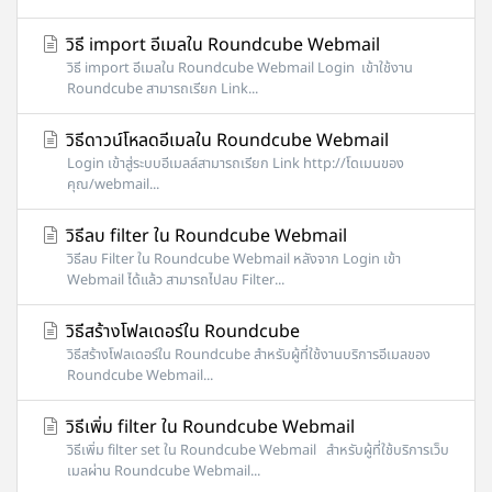
วิธี import อีเมลใน Roundcube Webmail
วิธี import อีเมลใน Roundcube Webmail Login เข้าใช้งาน
Roundcube สามารถเรียก Link...
วิธีดาวน์โหลดอีเมลใน Roundcube Webmail
Login เข้าสู่ระบบอีเมลล์สามารถเรียก Link http://โดเมนของ
คุณ/webmail...
วิธีลบ filter ใน Roundcube Webmail
วิธีลบ Filter ใน Roundcube Webmail หลังจาก Login เข้า
Webmail ได้แล้ว สามารถไปลบ Filter...
วิธีสร้างโฟลเดอร์ใน Roundcube
วิธีสร้างโฟลเดอร์ใน Roundcube สำหรับผู้ที่ใช้งานบริการอีเมลของ
Roundcube Webmail...
วิธีเพิ่ม filter ใน Roundcube Webmail
วิธีเพิ่ม filter set ใน Roundcube Webmail สำหรับผู้ที่ใช้บริการเว็บ
เมลผ่าน Roundcube Webmail...