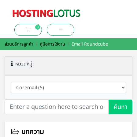
0
ตะกร้าสินค้าของฉัน
ส่วนบริการลูกค้า
คู่มือการใช้งาน
Email Roundcube
หมวดหมู่
ค้นหา
บทความ